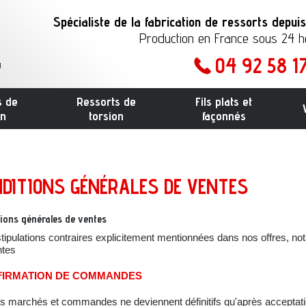
Spécialiste de la fabrication de ressorts depui
Production en France sous 24 
04 92 58 1
1
s de
Ressorts de
Fils plats et
on
torsion
façonnés
NDITIONS GÉNÉRALES DE VENTES
ions générales de ventes
tipulations contraires explicitement mentionnées dans nos offres, notr
ntes
IRMATION DE COMMANDES
s marchés et commandes ne deviennent définitifs qu'après acceptatio