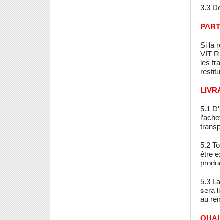
3.3 De
PART
Si la 
VIT R
les fr
restitu
LIVR
5.1 D'
l’ache
trans
5.2 To
être e
produc
5.3 L
sera 
au re
QUAL