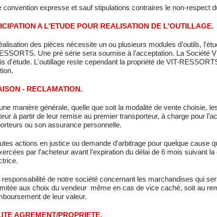
 convention expresse et sauf stipulations contraires le non-respect d
ICIPATION A L'ETUDE POUR REALISATION DE L'OUTILLAGE.
réalisation des pièces nécessite un ou plusieurs modules d'outils, l'étu
ESSORTS. Une pré série sera soumise à l'acceptation. La Société
ais d'étude. L'outillage reste cependant la propriété de VIT-RESSORTS
tion.
AISON - RECLAMATION.
une manière générale, quelle que soit la modalité de vente choisie, 
teur à partir de leur remise au premier transporteur, à charge pour l’ache
porteurs ou son assurance personnelle.
utes actions en justice ou demande d'arbitrage pour quelque cause q
xercées par l’acheteur avant l’expiration du délai de 6 mois suivant la
trice.
a responsabilité de notre société concernant les marchandises qui s
limitée aux choix du vendeur même en cas de vice caché, soit au re
mboursement de leur valeur.
ITE AGREMENT/PROPRIETE.