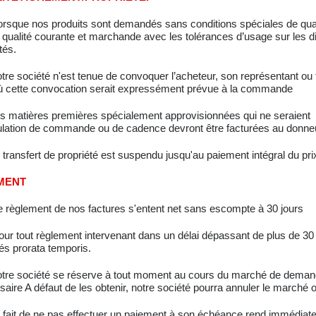
rsque nos produits sont demandés sans conditions spéciales de qualit
 qualité courante et marchande avec les tolérances d’usage sur les 
tés.
tre société n'est tenue de convoquer l’acheteur, son représentant ou 
ù cette convocation serait expressément prévue à la commande
s matières premières spécialement approvisionnées qui ne seraient pa
ulation de commande ou de cadence devront être facturées au donneu
 transfert de propriété est suspendu jusqu'au paiement intégral du pri
MENT
e règlement de nos factures s'entent net sans escompte à 30 jours
our tout règlement intervenant dans un délai dépassant de plus de 30 j
és prorata temporis.
otre société se réserve à tout moment au cours du marché de demande
aire A défaut de les obtenir, notre société pourra annuler le marché o
 fait de ne pas effectuer un paiement à son échéance rend immédiate