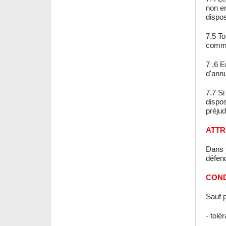
non en
dispo
7.5 To
comme
7 .6 E
d'ann
7.7 Si
dispos
préjud
ATTR
Dans 
défend
COND
Sauf p
- tolé