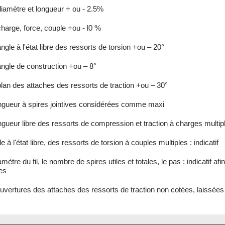
diamètre et longueur + ou - 2.5%
charge, force, couple +ou - l0 %
angle à l'état libre des ressorts de torsion +ou – 20°
angle de construction +ou – 8°
plan des attaches des ressorts de traction +ou – 30°
longueur à spires jointives considérées comme maxi
ongueur libre des ressorts de compression et traction à charges multipl
gle à l'état libre, des ressorts de torsion à couples multiples : indicatif
iamètre du fil, le nombre de spires utiles et totales, le pas : indicatif a
ves
ouvertures des attaches des ressorts de traction non cotées, laissées à