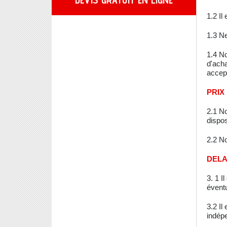
DEVIS GRATUIT EN LIGNE
1.2 Il
1.3 Ne
1.4 No
d'ach
accept
PRIX
2.1 No
dispos
2.2 No
DELA
3. 1 I
éventu
3.2 Il
indép