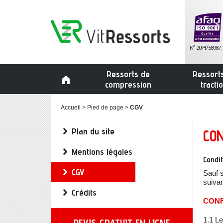
N° 2014/58987.
Ressorts de
Ressort
compression
tracti
Accueil
Pied de page
CGV
Plan du site
CO
Mentions légales
Condit
CGV
Sauf s
suiva
Crédits
CONF
1.1 Le