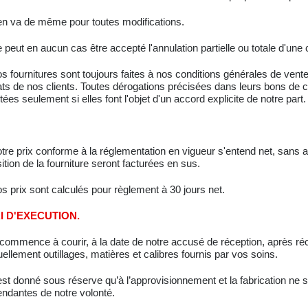
 en va de même pour toutes modifications.
 peut en aucun cas être accepté l'annulation partielle ou totale d'u
s fournitures sont toujours faites à nos conditions générales de vent
ats de nos clients. Toutes dérogations précisées dans leurs bons 
ées seulement si elles font l'objet d'un accord explicite de notre part.
tre prix conforme à la réglementation en vigueur s'entend net, sans a
ition de la fourniture seront facturées en sus.
s prix sont calculés pour règlement à 30 jours net.
I D'EXECUTION.
l commence à courir, à la date de notre accusé de réception, après r
ellement outillages, matières et calibres fournis par vos soins.
 est donné sous réserve qu’à l’approvisionnement et la fabrication ne
endantes de notre volonté.