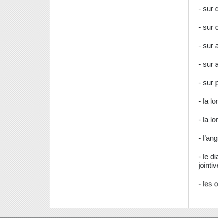
- sur 
- sur 
- sur 
- sur 
- sur 
- la 
- la l
- l’an
- le d
jointi
- les 