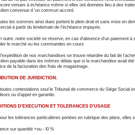
core venues à échéance même si elles ont données lieu à des traites 
sition convenue d 'un commun accord.
utes les sommes ainsi dues portent le plein droit et sans mise en demeu
rcial à partir du lendemain de l'échéance impayée.
n outre. notre société se réserve, en cas d'absence d’un paiement à 
uler le marché ou les commandes en cours
 l’expédition de nos marchandises se trouve retardée du fait de l'achete
ition payable dans les mêmes délais que si la marchandise avait été 
ice de la facturation des frais de magasinage.
IBUTION DE JURIDICTION.
toutes contestations seul le Tribunal de commerce du Siège Social e
eurs ou d'appel en garantie.
ITIONS D'EXECUTION ET TOLERANCES D'USAGE
our les tolérances particulières portées en rubrique des plans, elles 
rance sur quantité +ou - l0 %