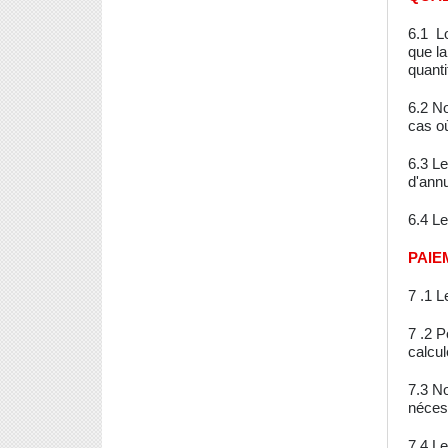
6.1 Lo
que la
quanti
6.2 No
cas o
6.3 Le
d'ann
6.4 Le
PAIE
7 .1 L
7 .2 P
calcul
7.3 N
nécess
7.4 Le