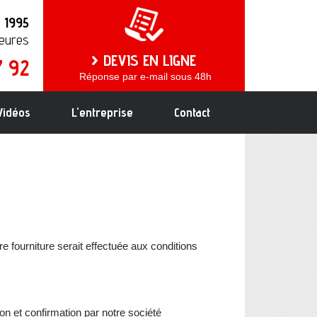
s 1995
heures
DEVIS EN LIGNE
7 92
Réponse par e-mail sous 48h
Vidéos
L'entreprise
Contact
e fourniture serait effectuée aux conditions
n et confirmation par notre société