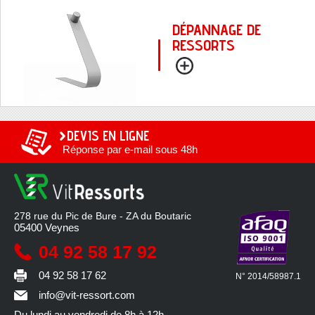
DÉPANNAGE DE
RESSORTS
DEVIS EN LIGNE
Réponse par e-mail sous 48h
278 rue du Pic de Bure - ZA du Boutaric
05400
Veynes
04 92 58 17 92
04 92 58 17 62
N° 2014/58987.1
info@vit-ressort.com
Du lundi au vendredi
de 8h à 12h