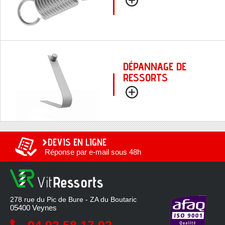
DÉPANNAGE DE
RESSORTS
DEVIS EN LIGNE
Réponse par e-mail sous 48h
278 rue du Pic de Bure - ZA du Boutaric
05400
Veynes
04 92 58 17 92