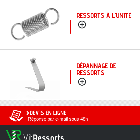
RESSORTS À L'UNITÉ
DÉPANNAGE DE
RESSORTS
DEVIS EN LIGNE
Réponse par e-mail sous 48h