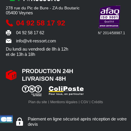
278 rue du Pic de Bure - ZA du Boutaric
05400
Veynes
04 92 58 17 92
04 92 58 17 62
N° 2014/58987.1
info@vit-ressort.com
Du lundi au vendredi
de 8h à 12h
et de 13h à 18h
PRODUCTION 24H
LIVRAISON 48H
Plan du site
Mentions légales
CGV
Crédits
Paiement en ligne sécurisé après réception de votre
devis